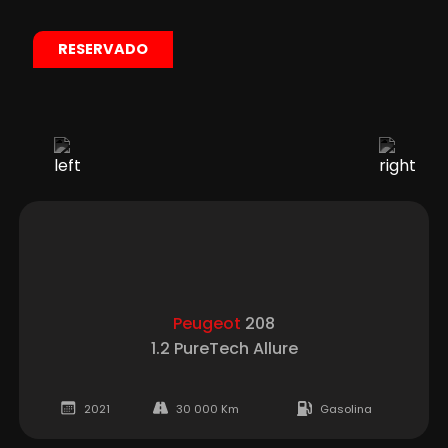
RESERVADO
Peugeot
208
1.2 PureTech Allure
2021
30 000 Km
Gasolina