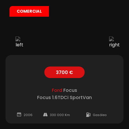
COMERCIAL
3700 €
Ford
Focus
Focus 1.6TDCi SportVan
2006
330 000 Km
Gasóleo